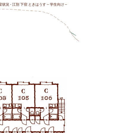
室状況 - 江別 下宿 ときはうす – 学生向け –